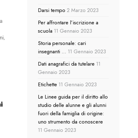
Darsi tempo
2 Marzo 2023
ta
Per affrontare l’iscrizione a
scuola
11 Gennaio 2023
ni,
Storia personale: cari
insegnanti …
11 Gennaio 2023
Dati anagrafici da tutelare
11
Gennaio 2023
Etichette
11 Gennaio 2023
Le Linee guida per il diritto allo
i
studio delle alunne e gli alunni
fuori della famiglia di origine:
uno strumento da conoscere
11 Gennaio 2023