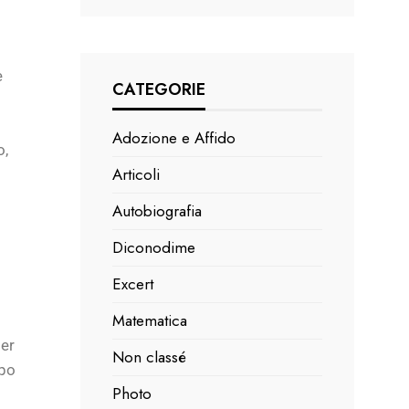
o
e
CATEGORIE
Adozione e Affido
o,
Articoli
Autobiografia
Diconodime
Excert
Matematica
per
Non classé
ppo
Photo