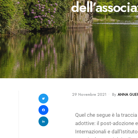
dell’associ
29 Novembre 2021
•
By
ANNA GUER
Twitter
Facebook
Quel che segue è la traccia
LinkedIn
adottive: il post-adozione 
Internazionali e dall’Istituto