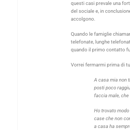
questi casi prevale una for
del sociale e, in conclusione,
accolgono.
Quando le famiglie chiamano 
telefonate, lunghe telefonat
quando il primo contatto fun
Vorrei fermarmi prima di tut
A casa mia non tro
posti poco raggiu
faccia male, che 
Ho trovato modo d
case che non con
a casa ha sempre