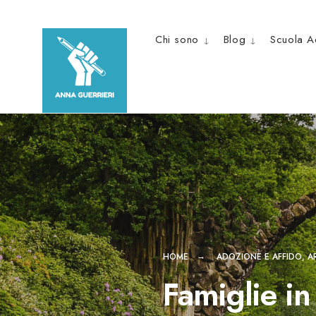
Chi sono
Blog
Scuola A
HOME
ADOZIONE E AFFIDO
,
A
Famiglie in 