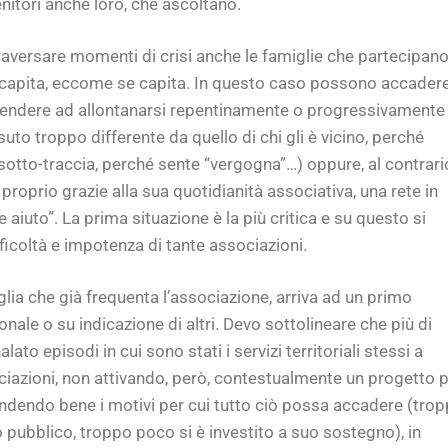
enitori anche loro, che ascoltano.
versare momenti di crisi anche le famiglie che partecipan
i, capita, eccome se capita. In questo caso possono accader
tendere ad allontanarsi repentinamente o progressivamente
suto troppo differente da quello di chi gli è vicino, perché
sotto-traccia, perché sente “vergogna”…) oppure, al contrari
, proprio grazie alla sua quotidianità associativa, una rete in
e aiuto”. La prima situazione è la più critica e su questo si
fficoltà e impotenza di tante associazioni.
glia che già frequenta l’associazione, arriva ad un primo
nale o su indicazione di altri. Devo sottolineare che più di
ato episodi in cui sono stati i servizi territoriali stessi a
sociazioni, non attivando, però, contestualmente un progetto 
ndendo bene i motivi per cui tutto ciò possa accadere (tro
io pubblico, troppo poco si è investito a suo sostegno), in