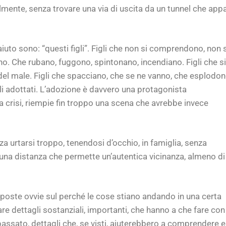
almente, senza trovare una via di uscita da un tunnel che app
 aiuto sono: “questi figli”. Figli che non si comprendono, non s
no. Che rubano, fuggono, spintonano, incendiano. Figli che si
del male. Figli che spacciano, che se ne vanno, che esplodo
gli adottati. L’adozione è davvero una protagonista
 crisi, riempie fin troppo una scena che avrebbe invece
za urtarsi troppo, tenendosi d’occhio, in famiglia, senza
 una distanza che permette un’autentica vicinanza, almeno di
sposte ovvie sul perché le cose stiano andando in una certa
re dettagli sostanziali, importanti, che hanno a che fare con 
passato, dettagli che, se visti, aiuterebbero a comprendere e