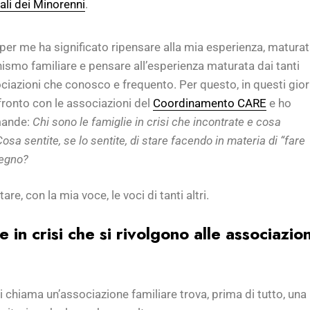
ali dei Minorenni
.
per me ha significato ripensare alla mia esperienza, matura
nismo familiare e pensare all’esperienza maturata dai tanti
ociazioni che conosco e frequento. Per questo, in questi gior
fronto con le associazioni del
Coordinamento CARE
e ho
mande:
Chi sono le famiglie in crisi che incontrate e cosa
sa sentite, se lo sentite, di stare facendo in materia di “fare
tegno?
are, con la mia voce, le voci di tanti altri.
e in crisi che si rivolgono alle associazion
i chiama un’associazione familiare trova, prima di tutto, una