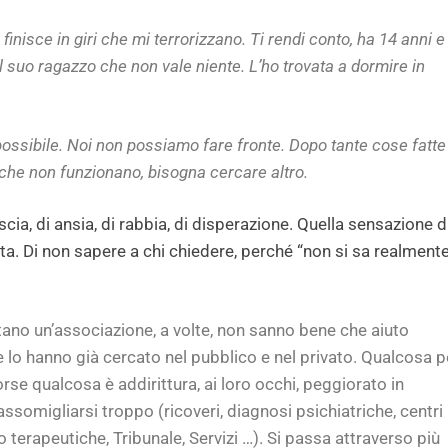
 finisce in giri che mi terrorizzano. Ti rendi conto, ha 14 anni e
l suo ragazzo che non vale niente. L’ho trovata a dormire in
possibile. Noi non possiamo fare fronte. Dopo tante cose fatte
te che non funzionano, bisogna cercare altro.
cia, di ansia, di rabbia, di disperazione. Quella sensazione d
ta. Di non sapere a chi chiedere, perché “non si sa realment
tano un’associazione, a volte, non sanno bene che aiuto
te lo hanno già cercato nel pubblico e nel privato. Qualcosa p
rse qualcosa è addirittura, ai loro occhi, peggiorato in
ssomigliarsi troppo (ricoveri, diagnosi psichiatriche, centri
 terapeutiche, Tribunale, Servizi …). Si passa attraverso più