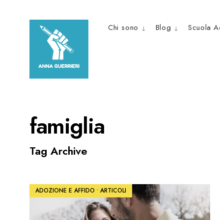
Skip
to
Chi sono
Blog
Scuola A
content
famiglia
Tag Archive
ADOZIONE E AFFIDO
•
ARTICOLI