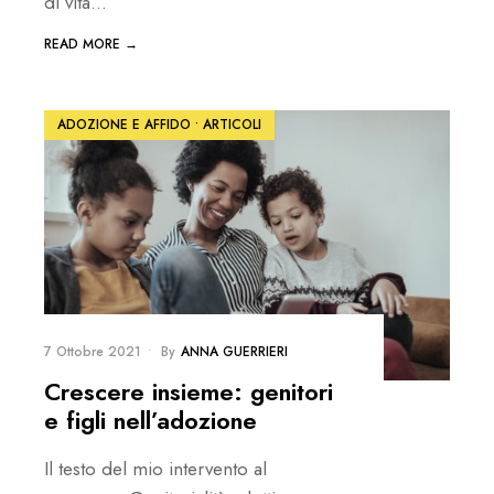
di vita
...
READ MORE →
ADOZIONE E AFFIDO
•
ARTICOLI
7 Ottobre 2021
•
By
ANNA GUERRIERI
Crescere insieme: genitori
e figli nell’adozione
Il testo del mio intervento al