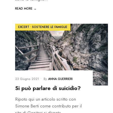
READ MORE →
EXCERT
•
SOSTENERE LE FAMIGLIE
23 Giugno 2021
•
By
ANNA GUERRIERI
Si può parlare di suicidio?
Ripoto qui un articolo scritto con
Simone Berti come contributo per il
sito di Genitori si diventa.