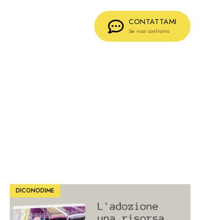
CONTATTAMI
Se vuoi confronto
DICONODIME