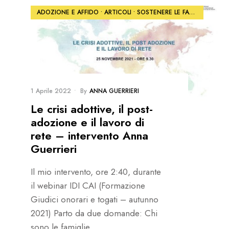
ADOZIONE E AFFIDO
•
ARTICOLI
•
SOSTENERE LE FAMIGLIE
1 Aprile 2022
•
By
ANNA GUERRIERI
Le crisi adottive, il post-
adozione e il lavoro di
rete – intervento Anna
Guerrieri
Il mio intervento, ore 2:40, durante
il webinar IDI CAI (Formazione
Giudici onorari e togati – autunno
2021) Parto da due domande: Chi
sono le famiglie
...