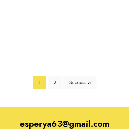
1
2
Successivi
esperya63@gmail.com