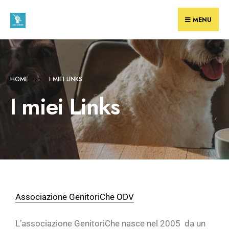
MENU
HOME
I MIEI LINKS
I miei Links
Associazione GenitoriChe ODV
L’associazione GenitoriChe nasce nel 2005 da un