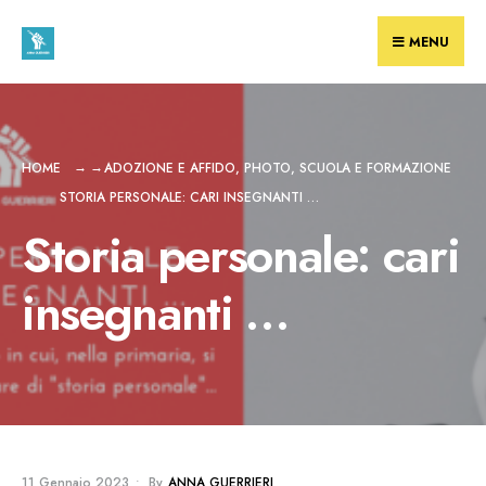
MENU
HOME
ADOZIONE E AFFIDO
,
PHOTO
,
SCUOLA E FORMAZIONE
STORIA PERSONALE: CARI INSEGNANTI …
Storia personale: cari
insegnanti …
11 Gennaio 2023
•
By
ANNA GUERRIERI