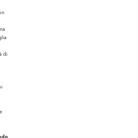
on
una
lia
e
à di
si
e
ndo