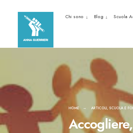
Skip
to
Chi sono
Blog
Scuola A
content
HOME
ARTICOLI
,
SCUOLA E F
Accogliere,