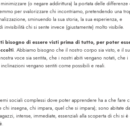
minimizzare (o negare addirittura) la portata delle differenze
remmo per svalorizzare chi incontriamo, pretendendo una tr
alizzazione, sminuendo la sua storia, la sua esperienza, e
invisibilità chi si sente invece (giustamente) molto visibile.
ti bisogno di essere visti prima di tutto, per poter ess
ccolti
. Abbiamo bisogno che il nostro corpo sia visto, e il s
ostra voce sia sentita, che i nostri abiti vengano notati, che i
e inclinazioni vengano sentiti come possibili e reali.
istemi sociali complessi dove poter apprendere ha a che fare 
e chi insegna, chi impara, quel che si impara); sono abitate da
azzi, intense, immediate, essenziali alla scoperta di chi si è 
è.