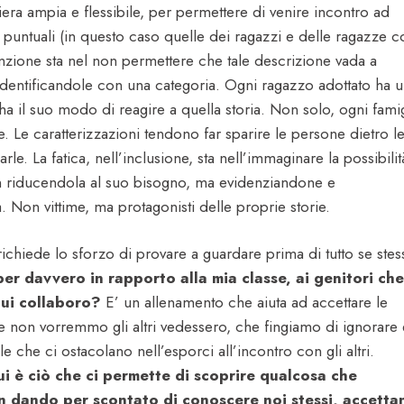
era ampia e flessibile, per permettere di venire incontro ad
 puntuali (in questo caso quelle dei ragazzi e delle ragazze c
tenzione sta nel non permettere che tale descrizione vada a
identificandole con una categoria. Ogni ragazzo adottato ha 
ha il suo modo di reagire a quella storia. Non solo, ogni famig
re. Le caratterizzazioni tendono far sparire le persone dietro l
zzarle. La fatica, nell’inclusione, sta nell’immaginare la possibilit
n riducendola al suo bisogno, ma evidenziandone e
. Non vittime, ma protagonisti delle proprie storie.
ichiede lo sforzo di provare a guardare prima di tutto se stes
er davvero in rapporto alla mia classe, ai genitori che
cui collaboro?
E’ un allenamento che aiuta ad accettare le
e non vorremmo gli altri vedessero, che fingiamo di ignorare 
 che ci ostacolano nell’esporci all’incontro con gli altri.
ui è ciò che ci permette di scoprire qualcosa che
 dando per scontato di conoscere noi stessi, accetta