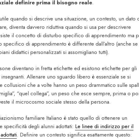
ziale definire prima il bisogno reale
.
 utile quando si descrive una situazione, un contesto, un dato 
tare, diventa davvero riduttiva quando si usa per descrivere
 Esiste il concetto di disturbo specifico di apprendimento ma p
 specifico di apprendimento è differente dall’altro (anche se 
iani didattici personalizzati si assomigliano tutti).
sone diventano in fretta etichette ed esistono etichette per gli
li insegnanti. Allenare uno sguardo libero è essenziale se si
i e collusioni che a volte hanno un peso drammatico sulle spal
miglia”, “quel collega”, un peso che esce sempre, prima o poi
investe il microcosmo sociale stesso della persona.
iazionismo familiare Italiano è stato quello di ottenere un
specificità degli alunni adottati:
Le linee di indirizzo per il
 adottati
. Definire un contesto significa esattamente questo: