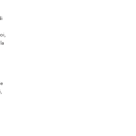
di
oi,
la
le
,