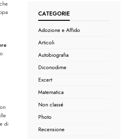
 che
oppa
CATEGORIE
Adozione e Affido
Articoli
ere
uo
Autobiografia
Diconodime
Excert
Matematica
Non classé
con
lle
Photo
e di
Recensione