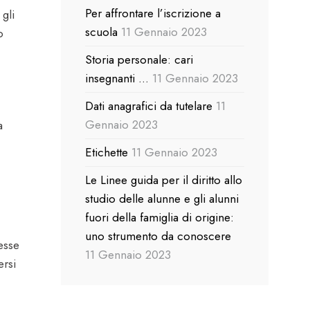
Per affrontare l’iscrizione a
gli
scuola
11 Gennaio 2023
o
Storia personale: cari
insegnanti …
11 Gennaio 2023
Dati anagrafici da tutelare
11
Gennaio 2023
a
Etichette
11 Gennaio 2023
Le Linee guida per il diritto allo
studio delle alunne e gli alunni
fuori della famiglia di origine:
uno strumento da conoscere
esse
11 Gennaio 2023
ersi