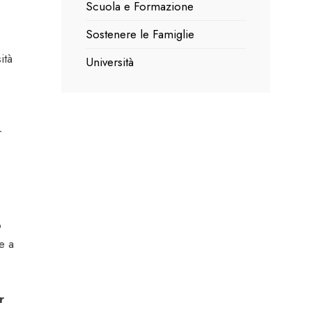
Scuola e Formazione
Sostenere le Famiglie
ità
Università
r
o
e a
r