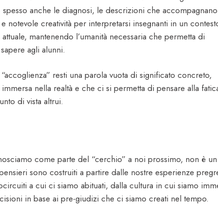
o spesso anche le diagnosi, le descrizioni che accompagnano 
à e notevole creatività per interpretarsi insegnanti in un contest
attuale, mantenendo l’umanità necessaria che permetta di
 sapere agli alunni.
“accoglienza” resti una parola vuota di significato concreto,
immersa nella realtà e che ci si permetta di pensare alla fatic
to di vista altrui.
onosciamo come parte del “cerchio” a noi prossimo, non è un
pensieri sono costruiti a partire dalle nostre esperienze pregr
ocircuiti a cui ci siamo abituati, dalla cultura in cui siamo imm
isioni in base ai pre-giudizi che ci siamo creati nel tempo.