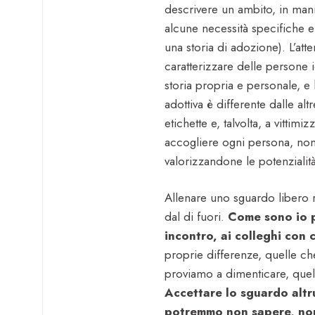
descrivere un ambito, in mani
alcune necessità specifiche e
una storia di adozione). L’at
caratterizzare delle persone 
storia propria e personale, e 
adottiva è differente dalle alt
etichette e, talvolta, a vittimi
accogliere ogni persona, no
valorizzandone le potenzialità
Allenare uno sguardo libero r
dal di fuori.
Come sono io p
incontro, ai colleghi con 
proprie differenze, quelle ch
proviamo a dimenticare, quelle
Accettare lo sguardo altr
potremmo non sapere, non