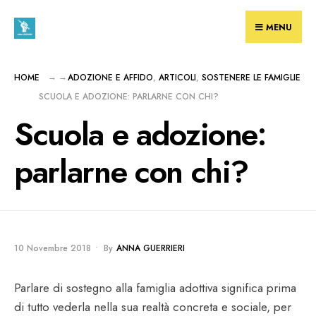
Skip
to
MENU
content
HOME
ADOZIONE E AFFIDO
,
ARTICOLI
,
SOSTENERE LE FAMIGLIE
SCUOLA E ADOZIONE: PARLARNE CON CHI?
Scuola e adozione:
parlarne con chi?
10 Novembre 2018
•
By
ANNA GUERRIERI
Parlare di sostegno alla famiglia adottiva significa prima
di tutto vederla nella sua realtà concreta e sociale, per