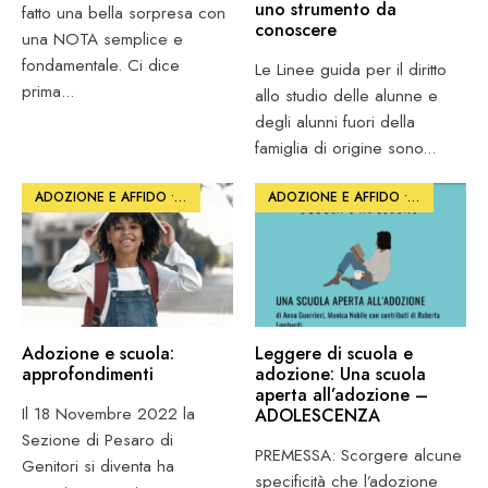
uno strumento da
fatto una bella sorpresa con
conoscere
una NOTA semplice e
fondamentale. Ci dice
Le Linee guida per il diritto
prima
...
allo studio delle alunne e
degli alunni fuori della
famiglia di origine sono
...
ADOZIONE E AFFIDO
•
ARTICOLI
•
SCUOLA E FORMAZIONE
ADOZIONE E AFFIDO
•
PHOTO
•
SC
Adozione e scuola:
Leggere di scuola e
approfondimenti
adozione: Una scuola
aperta all’adozione –
Il 18 Novembre 2022 la
ADOLESCENZA
Sezione di Pesaro di
PREMESSA: Scorgere alcune
Genitori si diventa ha
specificità che l’adozione