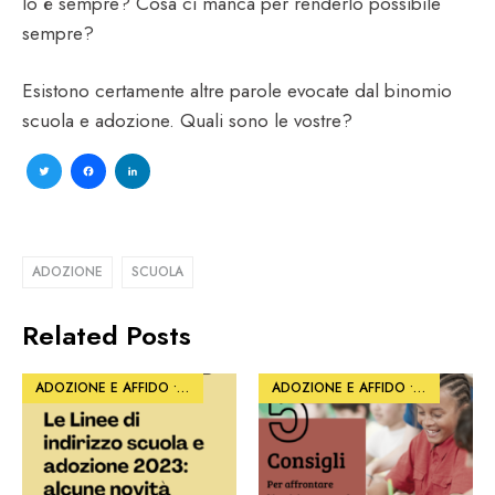
lo è sempre? Cosa ci manca per renderlo possibile
sempre?
Esistono certamente altre parole evocate dal binomio
scuola e adozione. Quali sono le vostre?
Twitter
Facebook
LinkedIn
ADOZIONE
SCUOLA
Related Posts
ADOZIONE E AFFIDO
•
ARTICOLI
•
SCUOLA E FORMAZIONE
ADOZIONE E AFFIDO
•
•
PHOTO
SOSTENERE 
•
SC