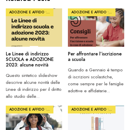
ADOZIONE E AFFIDO
•
ARTICOLI
•
SCUOLA E FORMAZIONE
ADOZIONE E AFFIDO
•
•
PHOTO
SOSTENERE 
•
SC
Le Linee di indirizzo
Per affrontare l’iscrizione
SCUOLA e ADOZIONE
a scuola
2023: alcune novità
Quando a Gennaio è tempo
Questo sintetico slideshow
di iscrizioni scolastiche,
descrive alcune novità delle
come sempre per le famiglie
Linee di indirizzo per il diritto
adottive e affidatarie
...
allo studio delle
...
ADOZIONE E AFFIDO
•
ARTICOLI
•
SCUOLA E FORMAZIONE
ADOZIONE E AFFIDO
•
PHOTO
•
SC