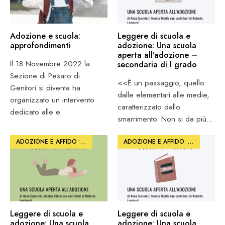
Adozione e scuola:
Leggere di scuola e
approfondimenti
adozione: Una scuola
aperta all’adozione –
Il 18 Novembre 2022 la
secondaria di I grado
Sezione di Pesaro di
<<È un passaggio, quello
Genitori si diventa ha
dalle elementari alle medie,
organizzato un intervento
caratterizzato dallo
dedicato alle e
...
smarrimento. Non si da più
...
ADOZIONE E AFFIDO
•
PHOTO
•
SCUOLA E FORMAZIONE
ADOZIONE E AFFIDO
•
PHOTO
•
SC
Leggere di scuola e
Leggere di scuola e
adozione: Una scuola
adozione: Una scuola