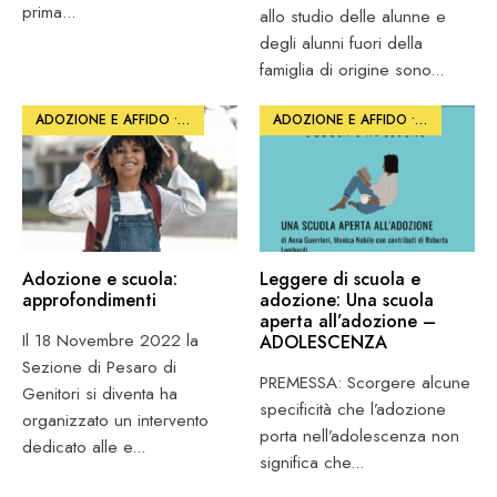
prima
...
allo studio delle alunne e
degli alunni fuori della
famiglia di origine sono
...
ADOZIONE E AFFIDO
•
ARTICOLI
•
SCUOLA E FORMAZIONE
ADOZIONE E AFFIDO
•
PHOTO
•
SC
Adozione e scuola:
Leggere di scuola e
approfondimenti
adozione: Una scuola
aperta all’adozione –
Il 18 Novembre 2022 la
ADOLESCENZA
Sezione di Pesaro di
PREMESSA: Scorgere alcune
Genitori si diventa ha
specificità che l’adozione
organizzato un intervento
porta nell’adolescenza non
dedicato alle e
...
significa che
...