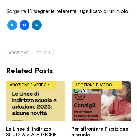
Sorgente
L’insegnante referente: significato di un ruolo
Twitter
Facebook
LinkedIn
ADOZIONE
SCUOLA
Related Posts
ADOZIONE E AFFIDO
•
ARTICOLI
•
SCUOLA E FORMAZIONE
ADOZIONE E AFFIDO
•
•
PHOTO
SOSTENERE 
•
SC
Le Linee di indirizzo
Per affrontare l’iscrizione
SCUOLA e ADOZIONE
a scuola