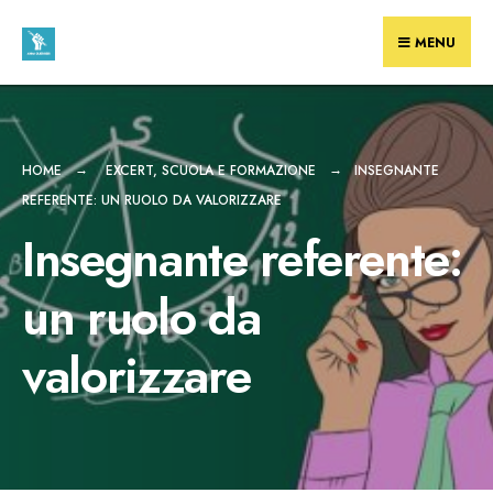
Skip
to
MENU
content
HOME
EXCERT
,
SCUOLA E FORMAZIONE
INSEGNANTE
REFERENTE: UN RUOLO DA VALORIZZARE
Insegnante referente:
un ruolo da
valorizzare