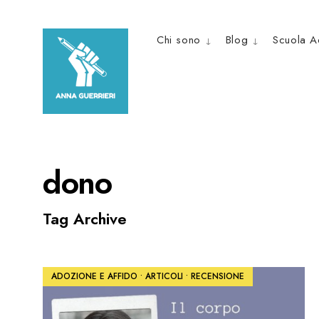
Skip
to
Chi sono
Blog
Scuola A
content
dono
Tag Archive
ADOZIONE E AFFIDO
•
ARTICOLI
•
RECENSIONE