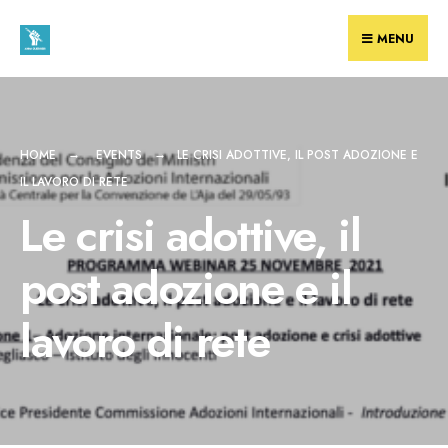
Skip
to
MENU
content
HOME
EVENTS
LE CRISI ADOTTIVE, IL POST ADOZIONE E
IL LAVORO DI RETE
Le crisi adottive, il
post adozione e il
lavoro di rete