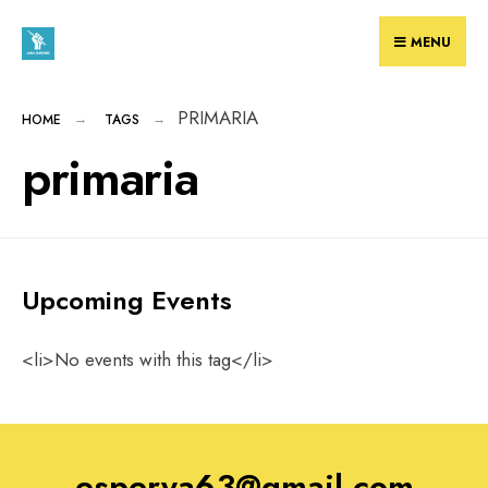
Skip
to
MENU
content
PRIMARIA
HOME
TAGS
primaria
Upcoming Events
<li>No events with this tag</li>
esperya63@gmail.com